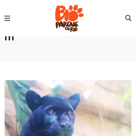
diamundialdavidaselvage
m