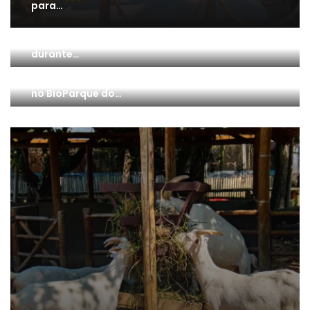
para…
Onde comer no BioParque do Rio: conheça as
melhores opções de lanches e refeições
durante…
Dia Internacional da Conservação dos
Manguezais: celebre o berçário da vida marinha
no BioParque do…