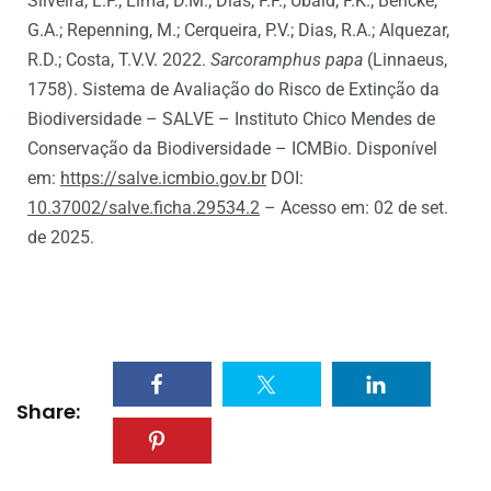
Silveira, L.F.; Lima, D.M.; Dias, F.F.; Ubaid, F.K.; Bencke,
G.A.; Repenning, M.; Cerqueira, P.V.; Dias, R.A.; Alquezar,
R.D.; Costa, T.V.V. 2022.
Sarcoramphus papa
(Linnaeus,
1758). Sistema de Avaliação do Risco de Extinção da
Biodiversidade – SALVE – Instituto Chico Mendes de
Conservação da Biodiversidade – ICMBio. Disponível
em:
https://salve.icmbio.gov.br
DOI:
10.37002/salve.ficha.29534.2
– Acesso em: 02 de set.
de 2025.
Share: