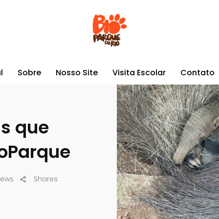
 animais que nasceram BioParque
l
Sobre
Nosso Site
Visita Escolar
Contato
is que
oParque
iews
Shares