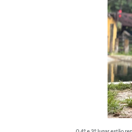
O 4º e 3º lugar estão r