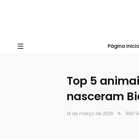
Blog do BioParque do Rio
/
Blog
/
Sem categoria
/
Top 5
Página inicia
Top 5 anima
nasceram Bi
14 de março de 2026
660 V