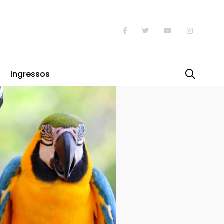
ão das Araras-Canindé
Ingressos