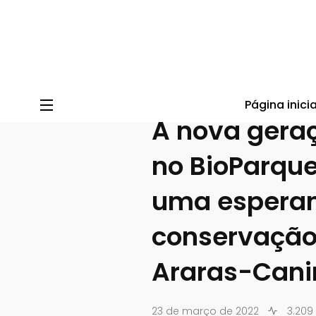
Blog do BioParque do Rio
/
Blog
/
Sem categoria
/
A nov
Página inicia
A nova gera
no BioParque
uma espera
conservação
Araras-Cani
23 de março de 2022
3.209