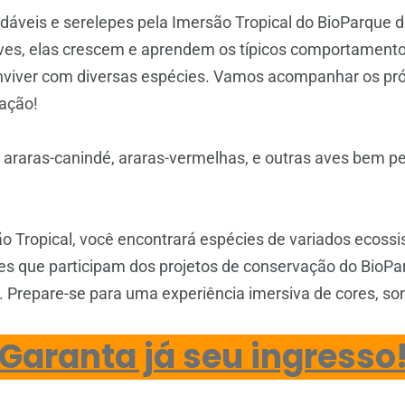
áveis e serelepes pela Imersão Tropical do BioParque d
aves, elas crescem e aprendem os típicos comportament
 conviver com diversas espécies. Vamos acompanhar os p
vação!
araras-canindé, araras-vermelhas, e outras aves bem pe
o Tropical, você encontrará espécies de variados ecossi
s que participam dos projetos de conservação do BioPa
 Prepare-se para uma experiência imersiva de cores, s
Garanta já seu ingresso