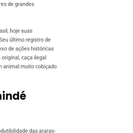
res de grandes
sil, hoje suas
eu último registro de
exo de ações históricas
iginal, caça ilegal
um animal muito cobiçado
nindé
dutibilidade das araras-