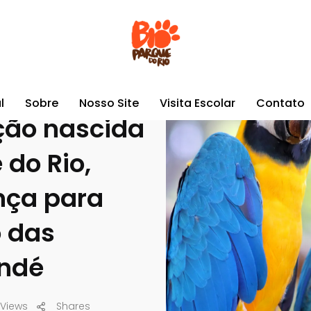
a geração nascida no BioParque do Rio, uma esperança para conservaç
l
Sobre
Nosso Site
Visita Escolar
Contato
ção nascida
 do Rio,
nça para
 das
ndé
 Views
Shares