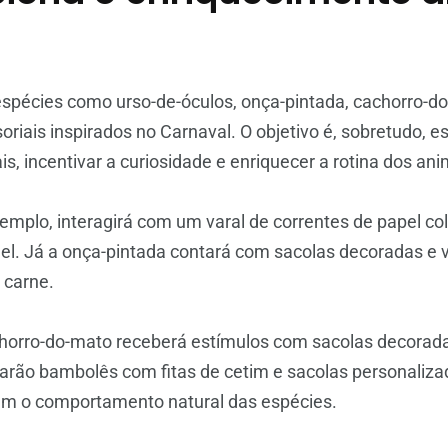
espécies como urso-de-óculos, onça-pintada, cachorro-d
oriais inspirados no Carnaval. O objetivo é, sobretudo, e
, incentivar a curiosidade e enriquecer a rotina dos ani
xemplo, interagirá com um varal de correntes de papel co
l. Já a onça-pintada contará com sacolas decoradas e v
 carne.
orro-do-mato receberá estímulos com sacolas decorad
orarão bambolês com fitas de cetim e sacolas personali
vam o comportamento natural das espécies.