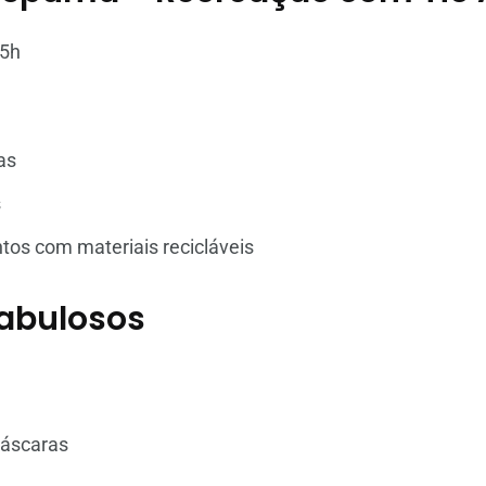
15h
l
as
s
ntos com materiais recicláveis
abulosos
máscaras