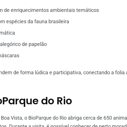
m de enriquecimentos ambientais temáticos
 espécies da fauna brasileira
emática
alegórico de papelão
máscaras
ndem de forma lúdica e participativa, conectando a foli
oParque do Rio
 Boa Vista, o BioParque do Rio abriga cerca de 650 anim
ntos. Durante a visita, é possível conhecer de perto mora