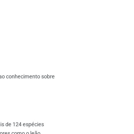
a ao conhecimento sobre
ais de 124 espécies
dores como o leão