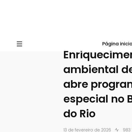
Blog do BioParque do Rio
/
Blog
/
BioParque do Rio
/
Enr
Página inicia
Enriquecime
ambiental d
abre progr
especial no 
do Rio
13 de fevereiro de 2026
983 