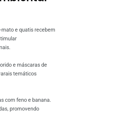
o-mato e quatis recebem
stimular
mais.
lorido e máscaras de
arais temáticos
as com feno e banana.
zadas, promovendo