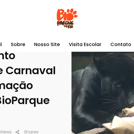
iquecimento ambiental de Carnaval abre programação especial no BioPa
l
Sobre
Nosso Site
Visita Escolar
Contato
nto
e Carnaval
amação
BioParque
Views
Shares