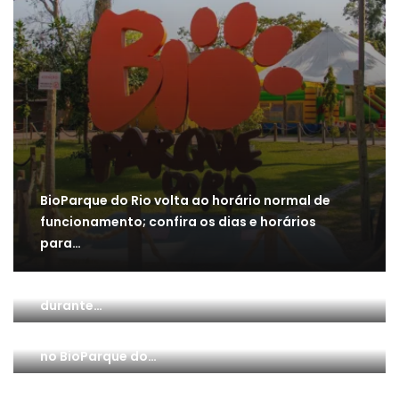
BioParque do Rio volta ao horário normal de
funcionamento; confira os dias e horários
para…
Onde comer no BioParque do Rio: conheça as
melhores opções de lanches e refeições
durante…
Dia Internacional da Conservação dos
Manguezais: celebre o berçário da vida marinha
no BioParque do…